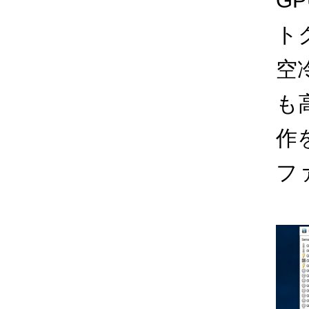
G
ト
空冷
も
作
フ