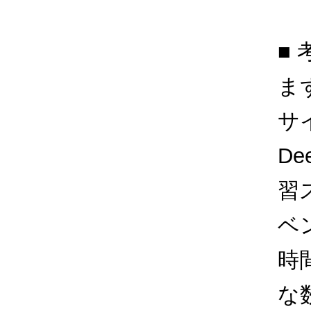
■
ま
サ
D
習
ベ
時
な