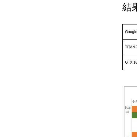
結
Google
TITAN 
GTX 1