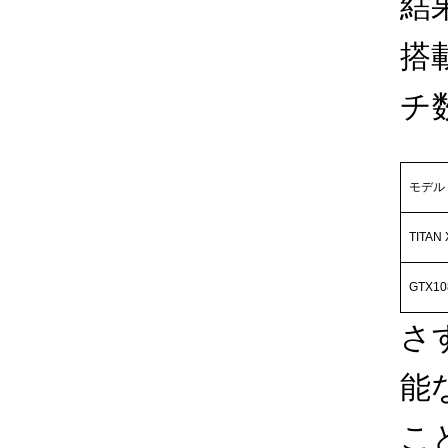
結
搭
チ
モデル
TITAN 
GTX10
さ
能な
こ