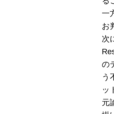
る
一
お
次
Re
の
う
ッ
元