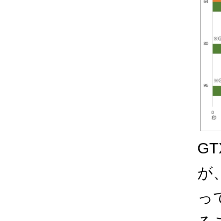
G
が
っ