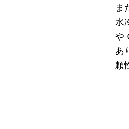
ま
水
や
あ
頼