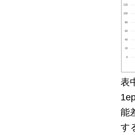
表
1
能
す