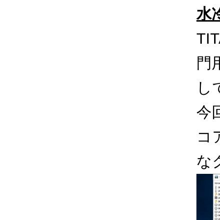
水
TI
門
し
今
コ
な