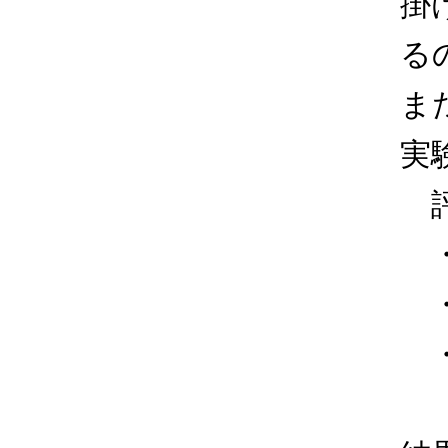
掛
る
ま
実
評
・D
・N
・M