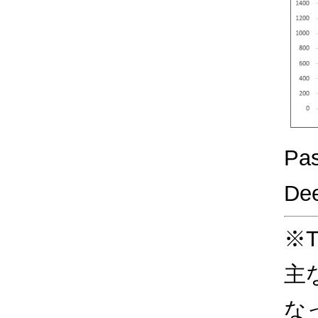
Pa
De
※T
主
な