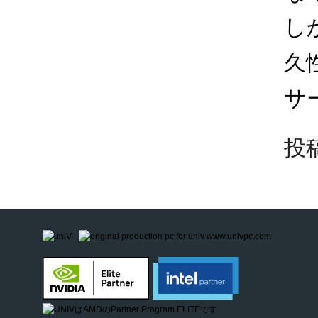
し
久性
サ
投稿