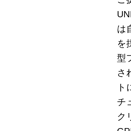
U
は
を
型
さ
ト
チ
ク