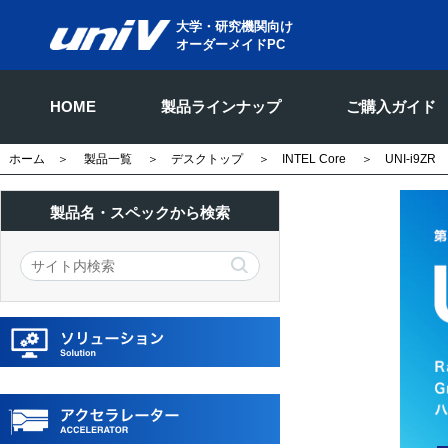
大学・研究機関向け
オーダーメイドPC
HOME
製品ラインナップ
ご購入ガイド
ホーム
＞
製品一覧
＞
デスクトップ
＞
INTEL Core
＞ UNI-i9ZR
製品名・スペックから検索