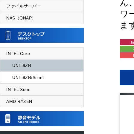
ん
ファイルサーバー
ワ
NAS（QNAP）
ま
I
INTEL Core
UNI-i9ZR
UNI-i9ZR/Silent
INTEL Xeon
AMD RYZEN