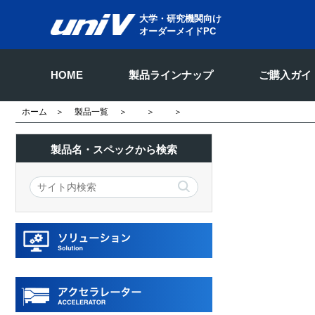
大学・研究機関向け
オーダーメイドPC
HOME
製品ラインナップ
ご購入ガイ
ホーム
＞
製品一覧
＞
＞
＞
製品名・スペックから検索