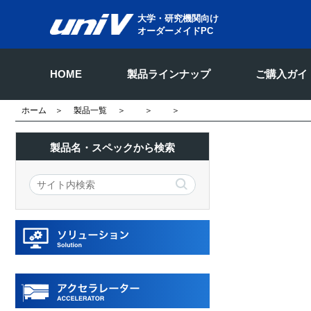
大学・研究機関向け
オーダーメイドPC
HOME
製品ラインナップ
ご購入ガイ
ホーム
＞
製品一覧
＞
＞
＞
製品名・スペックから検索