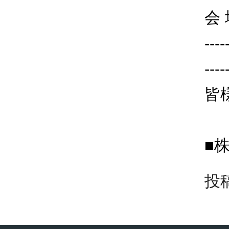
会
----
----
皆
■
投稿