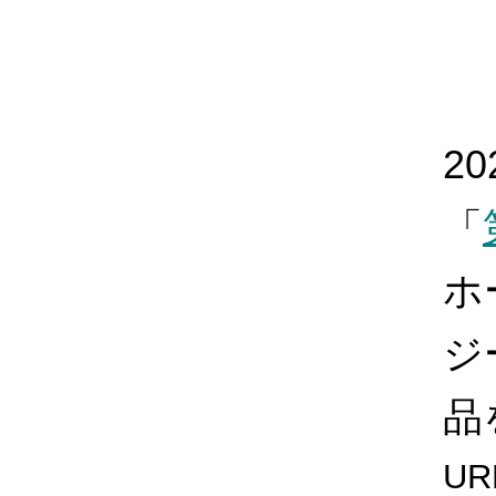
2
「
ホ
ジ
品
UR