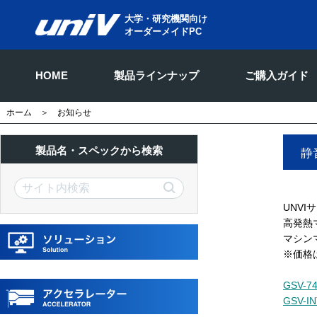
大学・研究機関向け
オーダーメイドPC
HOME
製品ラインナップ
ご購入ガイド
ホーム
＞ お知らせ
製品名・スペックから検索
静
UNV
高発熱
マシン
※価格
GSV-7
GSV-I