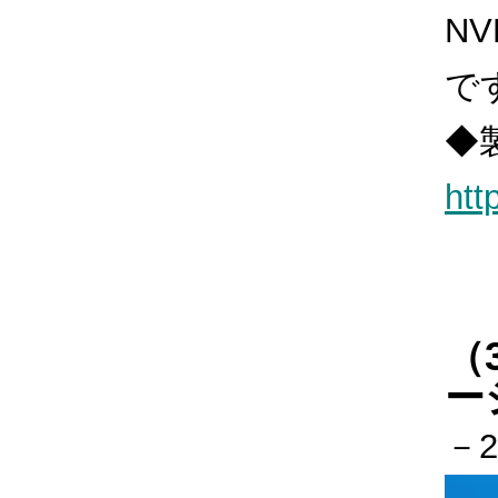
N
で
◆
htt
（
ー
－2