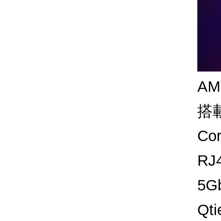
AM
搭
C
R
5
Q