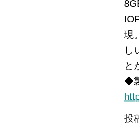
8G
I
現
し
と
◆
htt
投稿