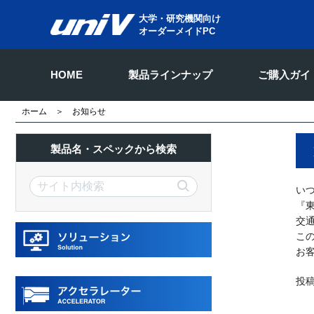
大学・研究機関向け
オーダーメイドPC
HOME
製品ラインナップ
ご購入ガイ
ホーム
＞ お知らせ
製品名・スペックから検索
い
『
交
こ
お
投稿日