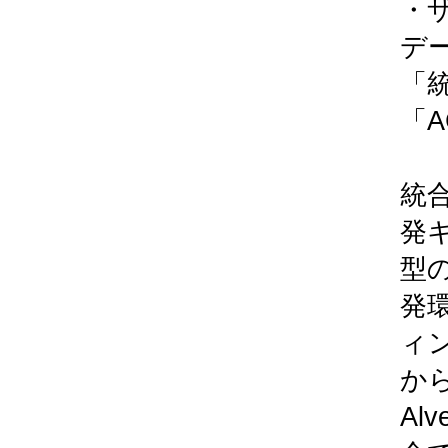
・
デ
「統
「
統
発
型
発
ィ
か
Al