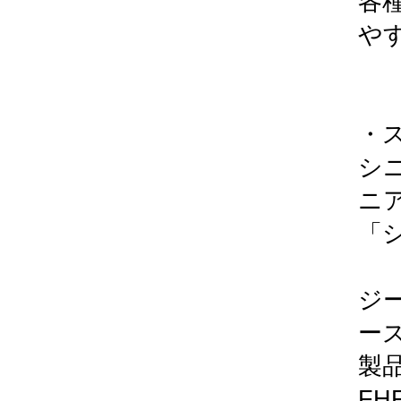
各
や
・
シ
ニ
「
ジー
ーズ
製
FH