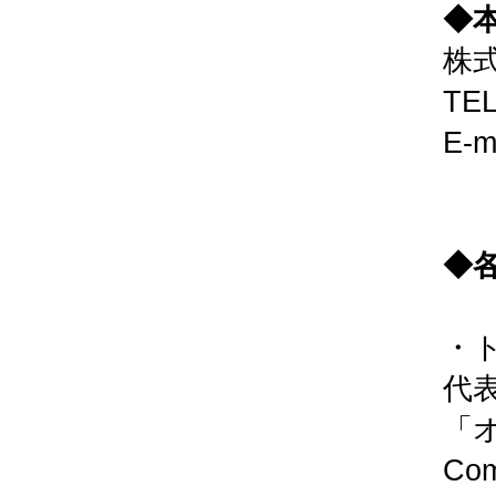
◆
株
TEL
E-m
◆
・
代
「
Co