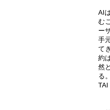
A
む
ー
手
て
約
然
る
TA