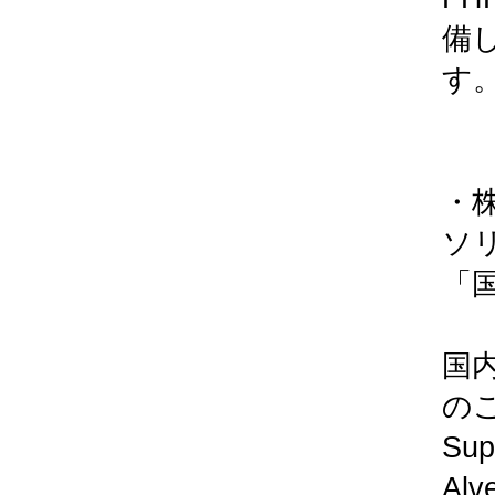
備し
す
・
ソ
「国
国内
の
Su
A