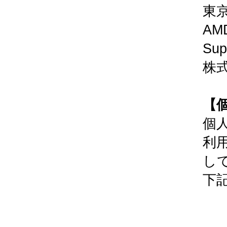
東
A
Su
株
【
個
利
し
下