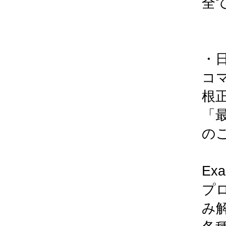
全
・
コ
根
「最
の
Ex
プ
み