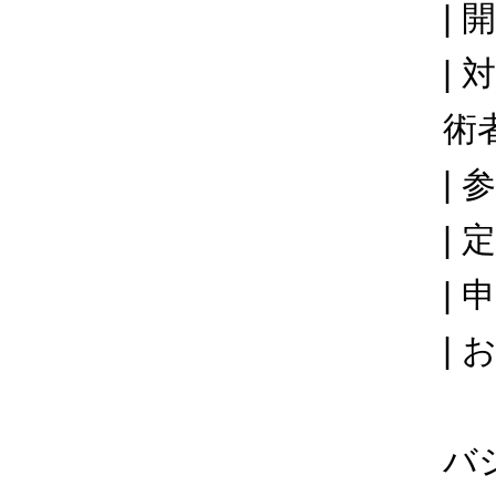
|
|
術
|
|
| 
|
※
バ