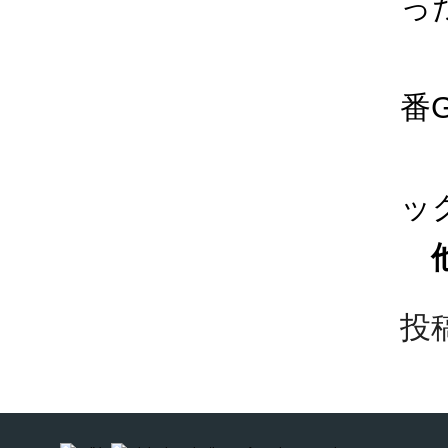
っ
番
ッ
他
投稿