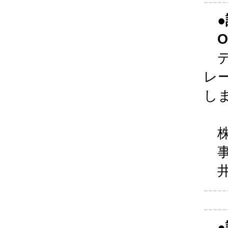
-----
●
Om
デ
レ
し
株
事
井
-----
-----
●