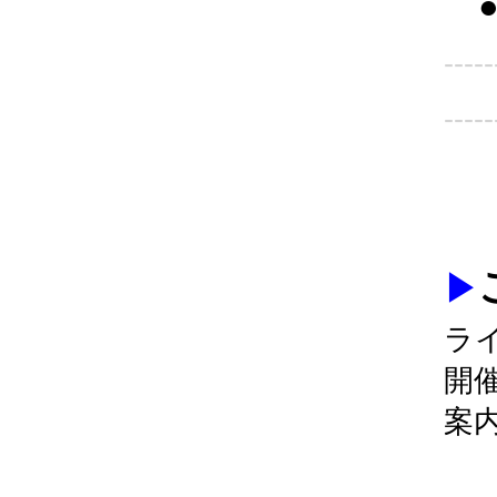
●
-----
-----
▶
ラ
開
案