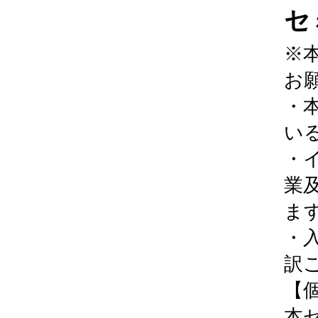
セ
※
お
・
い
・
業及
ま
・
訳
【
本