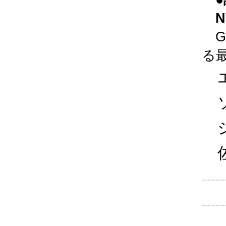
NVI
GT
る
エ
ソ
シ
佐
-----
-----