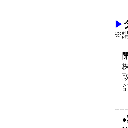
▶
※
開
株
取
部
-----
-----
●