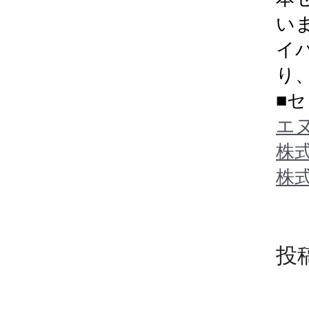
い
イ
り
■
エ
株
株
投稿