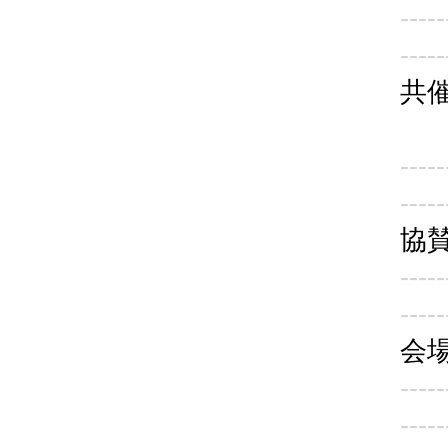
-----
-----
-----
-----
-----
-----
-----
-----