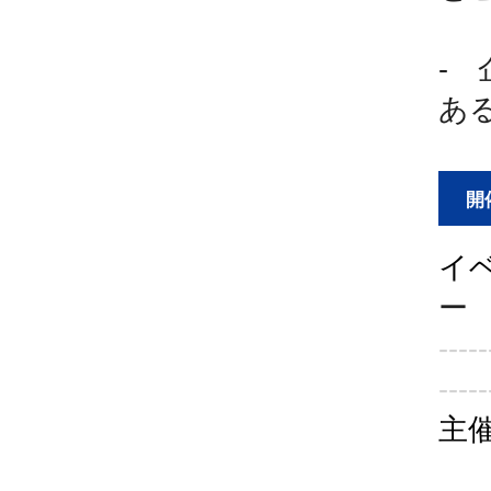
-
あ
開
-----
-----