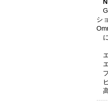
NVI
GT
シ
Omn
に
エ
エ
プ
ビ
高
-----